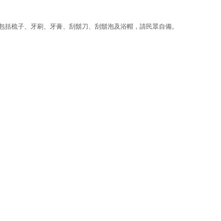
品包括梳子、牙刷、牙膏、刮鬍刀、刮鬍泡及浴帽，請民眾自備。